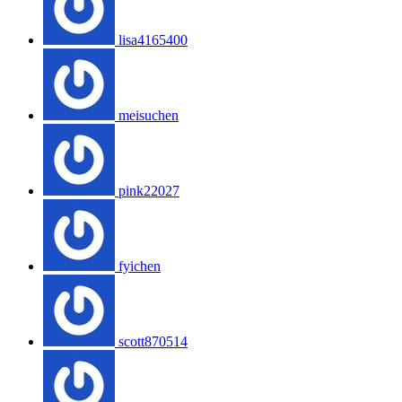
lisa4165400
meisuchen
pink22027
fyichen
scott870514