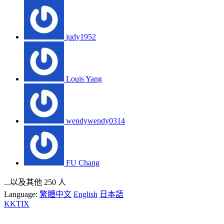
judy1952
Louis Yang
wendywendy0314
FU Chang
...以及其他 250 人
Language:
繁體中文
English
日本語
KKTIX