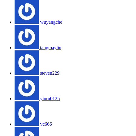
wuyangche
tangmaylin
steven229
yinru0125
vc666