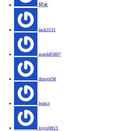
阿水
jack3131
gotob85897
draven58
hsinct
joyce0815